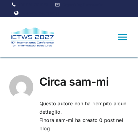
Salta
+39 081 7611085
Organizing Secretariat
al
Scientific Secretariat
contenuto
Tog
Nav
HOME
Circa
sam-mi
COMMITTEES
KEYNOTE SPEAKERS
Questo autore non ha riempito alcun
dettaglio.
Finora sam-mi ha creato 0 post nel
ABSTRACTS
blog.