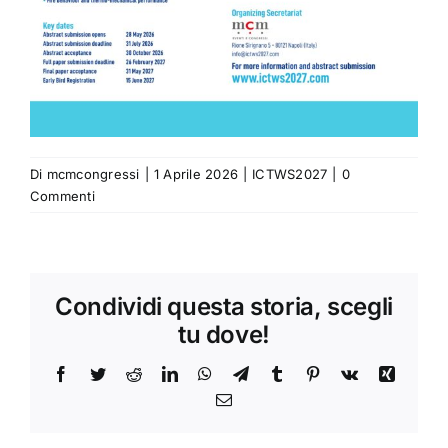
Di
mcmcongressi
|
1 Aprile 2026
|
ICTWS2027
|
0
Commenti
Condividi questa storia, scegli
tu dove!
Facebook
Twitter
Reddit
LinkedIn
WhatsApp
Telegram
Tumblr
Pinterest
Vk
Xing
Email